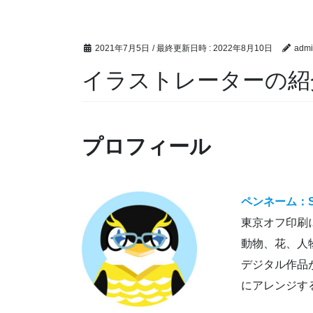
コ
ナ
ン
ビ
テ
ゲ
2021年7月5日
/ 最終更新日時 :
2022年8月10日
admi
ン
ー
イラストレーターの紹
ツ
シ
へ
ョ
ス
ン
キ
に
プロフィール
ッ
移
プ
動
ペンネーム：S
東京オフ印刷
動物、花、人
デジタル作品
にアレンジす