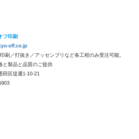
オフ印刷
yo-off.co.jp
色印刷／打抜き／アッセンブリなど各工程のみ受注可能。
格と製品と品質のご提供
田区堤通1-10-21
5903